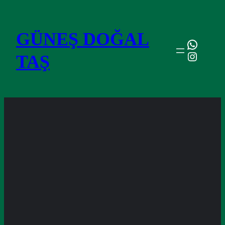
İçeriğe
geç
GÜNEŞ DOĞAL
WhatsA
Instagr
TAŞ